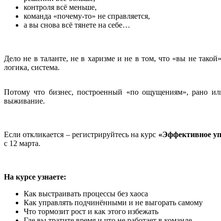
контроля всё меньше,
команда «почему-то» не справляется,
а вы снова всё тянете на себе…
Дело не в таланте, не в харизме и не в том, что «вы не тако
логика, система.
Потому что бизнес, построенный «по ощущениям», рано или
выживание.
Если откликается – регистрируйтесь на курс
«Эффективное уп
с 12 марта.
На курсе узнаете:
Как выстраивать процессы без хаоса
Как управлять подчинёнными и не выгорать самому
Что тормозит рост и как этого избежать
Где вы тратите время и что не работает в команде