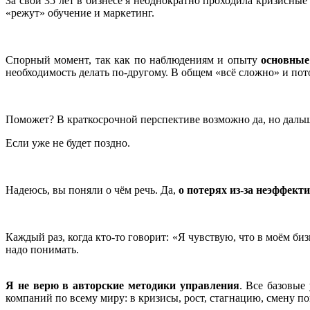
За свои 35 лет в бизнесе я неоднократно проходила кризисные
«режут» обучение и маркетинг.
Спорный момент, так как по наблюдениям и опыту
основные
необходимость делать по-другому. В общем «всё сложно» и пот
Поможет? В краткосрочной перспективе возможно да, но дальше
Если уже не будет поздно.
Надеюсь, вы поняли о чём речь. Да,
о потерях из-за неэффект
Каждый раз, когда кто-то говорит: «Я чувствую, что в моём би
надо понимать.
Я не верю в авторские методики управления
. Все базовые
компаний по всему миру: в кризисы, рост, стагнацию, смену п