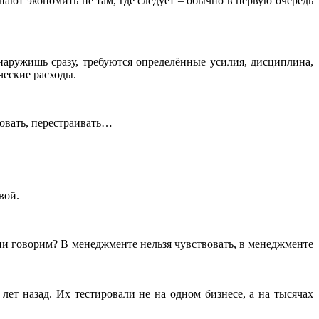
нают экономить не там, где следует – обычно в первую очередь
наружишь сразу, требуются определённые усилия, дисциплина,
ческие расходы.
ровать, перестраивать…
вой.
ении говорим? В менеджменте нельзя чувствовать, в менеджменте
лет назад. Их тестировали не на одном бизнесе, а на тысячах