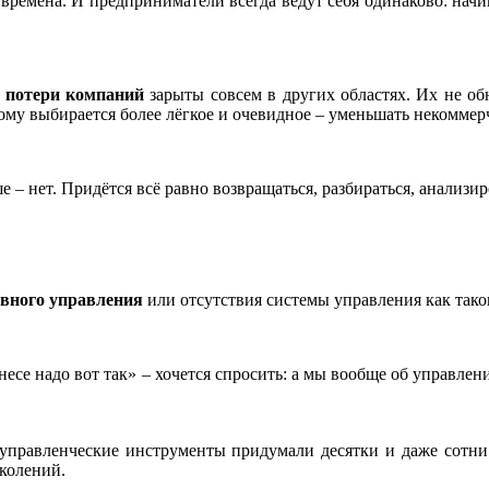
 времена. И предприниматели всегда ведут себя одинаково: начи
 потери компаний
зарыты совсем в других областях. Их не об
ому выбирается более лёгкое и очевидное – уменьшать некоммер
 – нет. Придётся всё равно возвращаться, разбираться, анализи
ивного управления
или отсутствия системы управления как тако
знесе надо вот так» – хочется спросить: а мы вообще об управл
 управленческие инструменты придумали десятки и даже сотни 
околений.