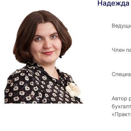
Надежда 
Ведущи
Член п
Специа
Автор 
бухгал
«Практ