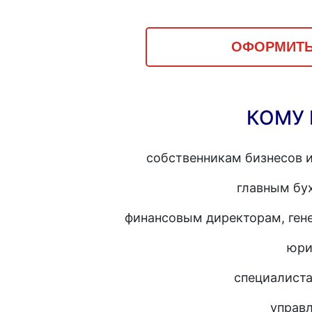
ОФОРМИТЬ
КОМУ 
собственникам бизнесов 
главным бух
финансовым директорам, ген
юри
специалиста
управ