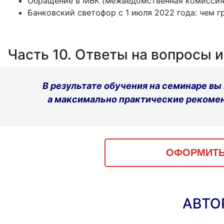
Обращение в МВК (межведомственная комиссия
Банковский светофор с 1 июля 2022 года: чем г
Часть 10. Ответы на вопросы 
В результате обучения на семинаре вы
а максимально практические рекоменд
ОФОРМИТЬ
АВТО