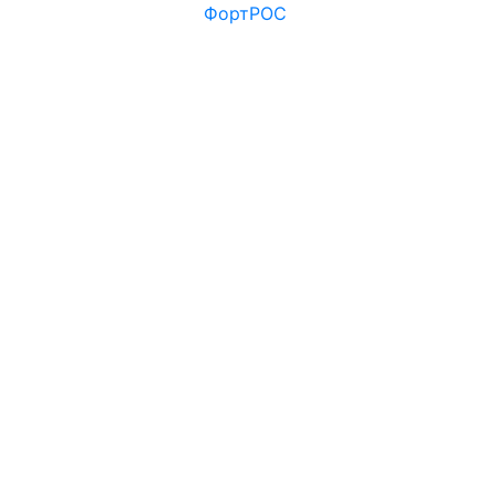
ФортРОС