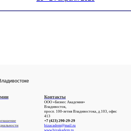
 Владивостоке
емии
Контакты
ООО «Бизнес Академия»
Владивосток,
просп. 100-летия Владивостока, д.103,
офис
413
оглашение
+7 (423) 290-29-29
циальности
bizacadem@mail.ru
www.bizakadem.ru