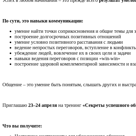
Успех в любом начинании – это прежде всего
результат умел
По сути, это навыки коммуникации:
умение найти точки соприкосновения и общие темы для 
построение долгосрочных позитивных отношений
умение условно позитивного расставания с людьми
ведение непростых переговоров, вступление в конфликт
убеждение людей, вовлечение их в своих цели и задачи
навыки ведения переговоров с позиции «win-win»
построение здоровой комплементарной зависимости и вза
Общение – это умение быть понятым, слышать других и выстра
Приглашаю
23–24 апреля
на тренинг
«Секреты успешного о
Что вы получите: