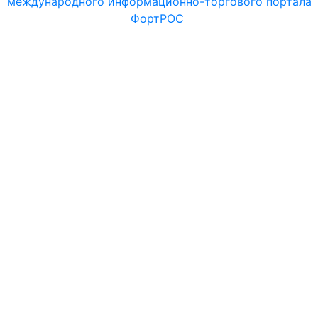
международного информационно-торгового портала
ФортРОС