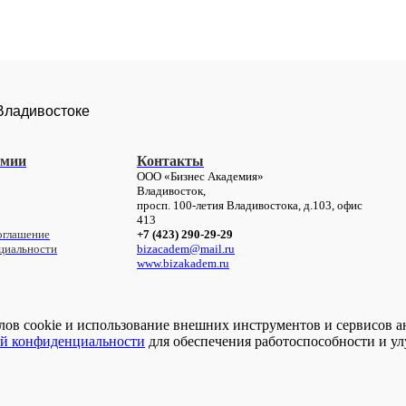
 Владивостоке
емии
Контакты
ООО «Бизнес Академия»
Владивосток,
просп. 100-летия Владивостока, д.103,
офис
413
оглашение
+7 (423) 290-29-29
циальности
bizacadem@mail.ru
www.bizakadem.ru
йлов сookie и использование внешних инструментов и сервисов а
й конфиденциальности
для обеспечения работоспособности и ул