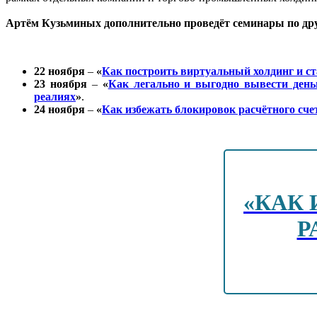
Артём Кузьминых дополнительно проведёт семинары по др
22 ноября
–
«
Как построить виртуальный холдинг и ст
23 ноября
–
«
Как легально и выгодно вывести день
реалиях
»
.
24 ноября
–
«
Как избежать блокировок расчётного сче
«КАК 
Р