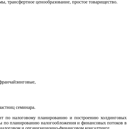
мы, трансфертное ценообразование, простое товарищество.
 франчайзинговые,
частниц семинара.
ант по налоговому планированию и построению холдинговых
ты по планированию налогообложения и финансовых потоков в
в налоговом и организационно-финансовом консалтинге.