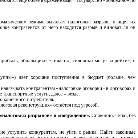
тановятся ещё более выраженными – государство «обложило» по
матическом режиме выявляет налоговые разрывы и ищет их
епочке контрагентов от него находится разрыв и виноват ли он
 прибыль, обнальщики «кидают», силовики могут «прийти», в
руппы») даёт хорошие поступления в бюджет (больше, чем
 навязывать контрагентам «налоговые оговорки» в договорах и
 транспортные услуги, далее – везде.
о конечного потребителя.
логовая реконструкция» остаётся под угрозой.
з «налоговых разрывов» и «побуждений».
Спокойно, чётко, без
не уступить конкурентам, не уйти с рынка. Найти законные
 и черного нала. Нужно платить правильные налоги – то есть