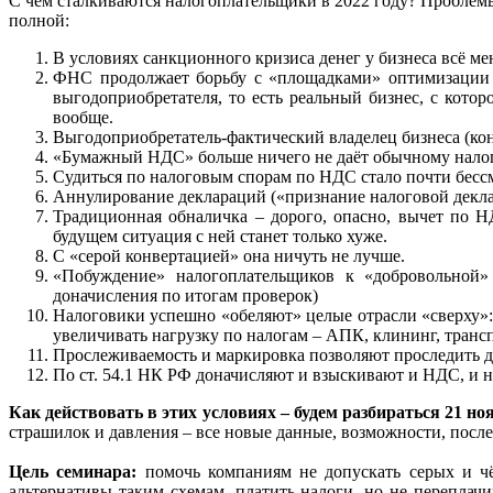
С чем сталкиваются налогоплательщики в 2022 году? Проблемы
полной:
В условиях санкционного кризиса денег у бизнеса всё ме
ФНС продолжает борьбу с «площадками» оптимизации
выгодоприобретателя, то есть реальный бизнес, с котор
вообще.
Выгодоприобретатель-фактический владелец бизнеса (ко
«Бумажный НДС» больше ничего не даёт обычному нало
Судиться по налоговым спорам по НДС стало почти бесс
Аннулирование деклараций («признание налоговой декла
Традиционная обналичка – дорого, опасно, вычет по Н
будущем ситуация с ней станет только хуже.
С «серой конвертацией» она ничуть не лучше.
«Побуждение» налогоплательщиков к «добровольной»
доначисления по итогам проверок)
Налоговики успешно «обеляют» целые отрасли «сверху»:
увеличивать нагрузку по налогам – АПК, клининг, трансп
Прослеживаемость и маркировка позволяют проследить дв
По ст. 54.1 НК РФ доначисляют и взыскивают и НДС, и на
Как действовать в этих условиях – будем разбираться 21 
страшилок и давления – все новые данные, возможности, после
Цель семинара:
помочь компаниям не допускать серых и чё
альтернативы таким схемам, платить налоги, но не переплач