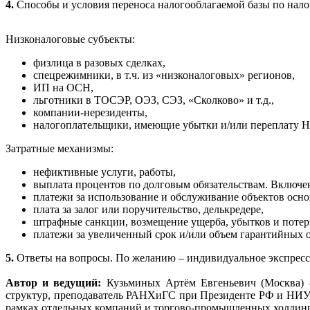
4.
Способы и условия переноса налогооблагаемой базы по налог
Низконалоговые субъекты:
физлица в разовых сделках,
спецрежимники, в т.ч. из «низконалоговых» регионов,
ИП на ОСН,
льготники в ТОСЭР, ОЭЗ, СЭЗ, «Сколково» и т.д.,
компании-нерезиденты,
налогоплательщики, имеющие убытки и/или переплату Н
Затратные механизмы:
нефиктивные услуги, работы,
выплата процентов по долговым обязательствам. Включен
платежи за использование и обслуживание объектов осно
плата за залог или поручительство, делькредере,
штрафные санкции, возмещение ущерба, убытков и потер
платежи за увеличенный срок и/или объем гарантийных о
5.
Ответы на вопросы. По желанию – индивидуальное экспресс
Автор и ведущий:
Кузьминых Артём Евгеньевич (Москва) 
структур, преподаватель РАНХиГС при Президенте РФ и НИУ 
рамках отдельных компаний и торгово-промышленных холдингов,