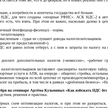
 остаются теми же, что и до февраля, но в новых реалиях они с
ньше, а потребности и аппетиты государства всё больше.
 НДС, для чего созданы «опорные УФНС». АСК НДС-2 в авто
ого есть, что взять. При этом не важно, насколько далеко в ц
нечный бенефициар-физлицо) – норма.
гоплательщику.
мысленным – судьи не слушают доводы налогоплательщиков.
рации не предоставленной»).
ДС всё равно потом отберут, а с ним и затраты по налогу на
 доплате дополнительных налогов («комиссии», «рабочие г
 налогоплательщиков заставляют «расширять» налоговую тайну,
ортные услуги в АПК, на очереди – общепит, стройка, остальные
ижение товаров по всей цепочке от производителя/импортёра д
лог на прибыль, в том числе в рамках «дробления бизнеса». «На
ноября на семинаре Артёма Кузьминых «Как избежать НДС бе
дствия, решения и практика.
рных схем оптимизации налогов, и при этом не разориться, 
ивать – вот основная идея налогового планирования без помоек