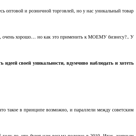
есь оптовой и розничной торговлей, но у нас уникальный товар
те, очень хорошо… но как это применить к МОЕМУ бизнесу?.. У
ь идеей своей уникальности, вдумчиво наблюдать и хотеть
что такое в принципе возможно, и параллели между советским
 году то, что будет нам весьма полезно в 2019. Итак, жирным