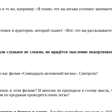
о и то же, например: «Я понял, что вы весьма успешно занимает
человек в аудитории, который скажет: «Всё, что вы рассказывае
или слушаем не сложно, но придётся мысленно пожертвоват
з вас фильм «Семнадцать мгновений весны». Смотрели?
именно в этом фильме? И многим ли приходила в голову мысль, 
 по продажам проводятся очень легко?
оветов в бизнесе и жизни.
Давайте попробуем отыскать в 1945