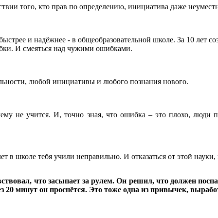
твии того, кто прав по определению, инициатива даже неуместн
стрее и надёжнее - в общеобразовательной школе. За 10 лет соз
шибки. И смеяться над чужими ошибками.
ельности, любой инициативы и любого познания нового.
чему не учится. И, точно зная, что ошибка – это плохо, люди 
ет в школе тебя учили неправильно. И отказаться от этой науки,
твовал, что засыпает за рулем. Он решил, что должен поспать
ез 20 минут он проснётся. Это тоже одна из привычек, выраб