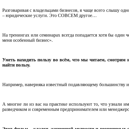
Разговаривая с владельцами бизнесов, я чаще всего слышу одн
– юридические услуги. Это СОВСЕМ другое…
На тренингах или семинарах всегда попадается хотя бы один 
меня особенный бизнес».
Уметь находить пользу во всём, что мы читаем, смотрим 
найти пользу.
Например, наверняка известный подавляющему большинству и
А многие ли из вас на практике используют то, что узнали 
разведчиком и современным предпринимателем или менеджером
Этот фильм – кладезь жизненной мудрости и неоценимых с