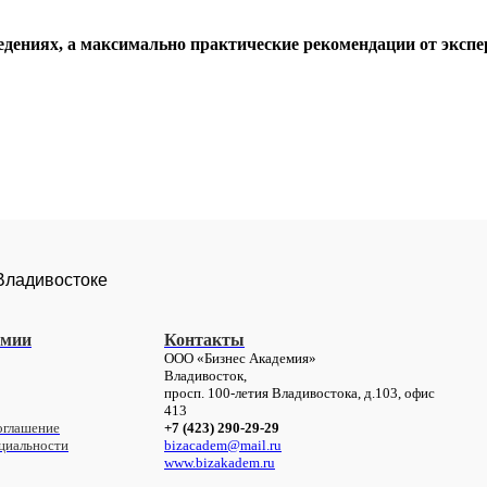
дениях, а максимально практические рекомендации от экспер
 Владивостоке
емии
Контакты
ООО «Бизнес Академия»
Владивосток,
просп. 100-летия Владивостока, д.103,
офис
413
оглашение
+7 (423) 290-29-29
циальности
bizacadem@mail.ru
www.bizakadem.ru