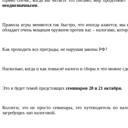
Прямо сейчас, когда вы читаете это письмо, мир продолжает
неоднозначными
.
Правила игры меняются так быстро, что иногда кажется, мы 
обладает очень мощным оружием против нас – налогами, которы
Как проходить все преграды, не нарушая законы РФ?
Насколько, когда и как повысят налоги и сборы и что можно с
Это и будет темой предстоящих
семинаров 20 и 21 октября.
Коллеги, это не просто семинары, это путеводитель по на
загребущих лап налоговой.