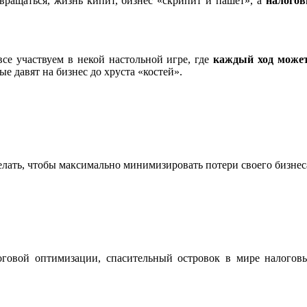
 вращаться, жизнь кипит, бизнес «скрипит и пашет», а
налогов
все участвуем в некой настольной игре, где
каждый ход може
е давят на бизнес до хруста «костей».
делать, чтобы максимально минимизировать потери своего бизнес
логовой оптимизации, спасительный островок в мире налого