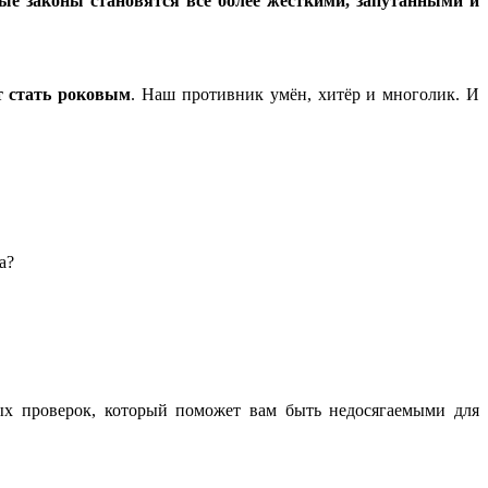
ые законы становятся всё более жёсткими, запутанными и
т стать роковым
. Наш противник умён, хитёр и многолик. И
а?
вых проверок, который поможет вам быть недосягаемыми для