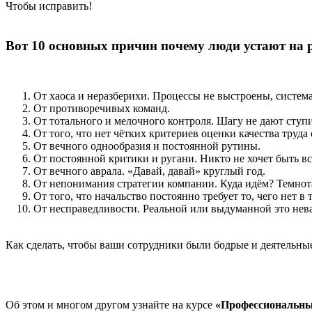
Чтобы исправить!
Вот 10 основных причин почему люди устают на р
От хаоса и неразберихи. Процессы не выстроены, систем
От противоречивых команд.
От тотального и мелочного контроля. Шагу не дают ступи
От того, что нет чётких критериев оценки качества труда
От вечного однообразия и постоянной рутины.
От постоянной критики и ругани. Никто не хочет быть вс
От вечного аврала. «Давай, давай» круглый год.
От непонимания стратегии компании. Куда идём? Темнот
От того, что начальство постоянно требует то, чего нет в
От несправедливости. Реальной или выдуманной это неваж
Как сделать, чтобы ваши сотрудники были бодрые и деятельны
Об этом и многом другом узнайте на курсе
«Профессиональный