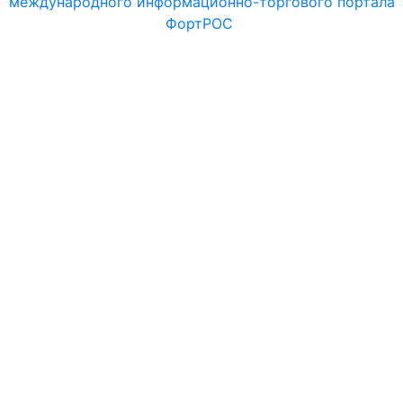
международного информационно-торгового портала
ФортРОС