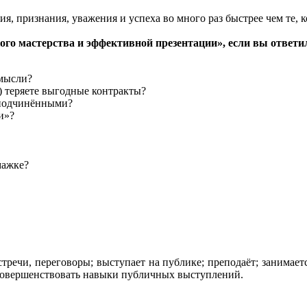
ния, признания, уважения и успеха во много раз быстрее чем те
го мастерства и эффективной презентации», если вы ответил
 мысли?
) теряете выгодные контракты?
 подчинёнными?
и»?
мажке?
тречи, переговоры; выступает на публике; преподаёт; занимает
усовершенствовать навыки публичных выступлений.