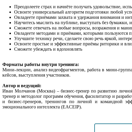
Преодолеете страх и начнёте получать удовольствие, ис
Освоите универсальный алгоритм подготовки любой усп
Овладеете приёмами захвата и удержания внимания и ин
Научитесь мыслить на публике, выступать без бумажки,
Сможете отвечать на любые вопросы, возражения и ман
Овладеете методами и приёмами, которыми пользуются 
Улучшите технику речи, сделаете свою речь яркой, интер
Освоите простые и эффективные приёмы риторики и вли
Сможете убеждать и вдохновлять
Форматы работы внутри тренинга:
Мини-лекции, анализ видеофрагментов, работа в мини-групп
кейсов, выступления участников.
Автор и ведущий:
Иван Молчанов (Москва) – бизнес-тренер по развитию личной
тренер и методолог программ обучения, фасилитатор и разраб
и бизнес-тренеров, тренингов по личной и командной э
эмоционального интеллекта (EACEIP).