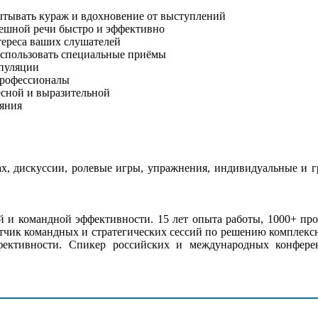
пытывать кураж и вдохновение от выступлений
ешной речи быстро и эффективно
тереса ваших слушателей
 использовать специальные приёмы
ипуляции
профессионалы
есной и выразительной
яния
ах, дискуссии, ролевые игры, упражнения, индивидуальные и г
 и командной эффективности. 15 лет опыта работы, 1000+ про
отчик командных и стратегических сессий по решению комплекс
ффективности. Спикер российских и международных конфер