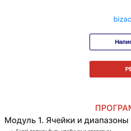
biza
Напи
Р
ПРОГРА
Модуль 1. Ячейки и диапазоны