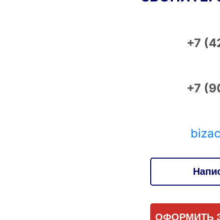
+7 (4
+7 (9
biza
Напи
ОФОРМИТЬ З