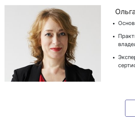
Ольг
Основ
Практ
владе
Экспе
серти