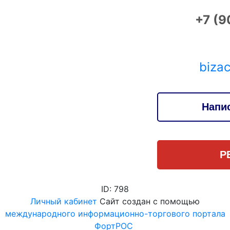
+7 (9
biza
Напи
Р
ID: 798
Личный кабинет
Сайт создан с помощью
международного информационно-торгового портала
ФортРОС